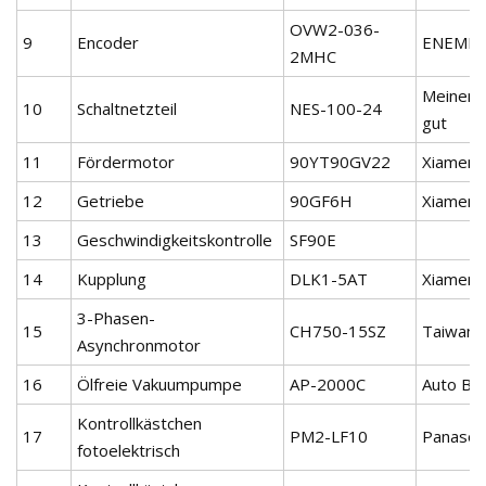
OVW2-036-
9
Encoder
ENEMI
2MHC
Meinen 
10
Schaltnetzteil
NES-100-24
gut
11
Fördermotor
90YT90GV22
Xiamen
12
Getriebe
90GF6H
Xiamen
13
Geschwindigkeitskontrolle
SF90E
14
Kupplung
DLK1-5AT
Xiamen
3-Phasen-
15
CH750-15SZ
Taiwan
Asynchronmotor
16
Ölfreie Vakuumpumpe
AP-2000C
Auto Bo
Kontrollkästchen
17
PM2-LF10
Panason
fotoelektrisch