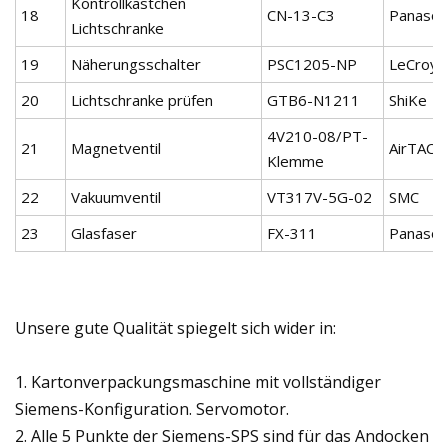
Kontrollkästchen
18
CN-13-C3
Panason
Lichtschranke
19
Näherungsschalter
PSC1205-NP
LeCroy
20
Lichtschranke prüfen
GTB6-N1211
ShiKe
4V210-08/PT-
21
Magnetventil
AirTAC
Klemme
22
Vakuumventil
VT317V-5G-02
SMC
23
Glasfaser
FX-311
Panason
Unsere gute Qualität spiegelt sich wider in:
1. Kartonverpackungsmaschine mit vollständiger
Siemens-Konfiguration. Servomotor.
2. Alle 5 Punkte der Siemens-SPS sind für das Andocken