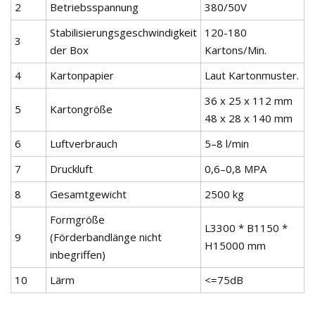
2
Betriebsspannung
380/50V
Stabilisierungsgeschwindigkeit
120-180
3
der Box
Kartons/Min.
4
Kartonpapier
Laut Kartonmuster.
36 x 25 x 112 mm
5
Kartongröße
48 x 28 x 140 mm
6
Luftverbrauch
5–8 l/min
7
Druckluft
0,6–0,8 MPA
8
Gesamtgewicht
2500 kg
Formgröße
L3300 * B1150 *
9
(Förderbandlänge nicht
H15000 mm
inbegriffen)
10
Lärm
<=75dB