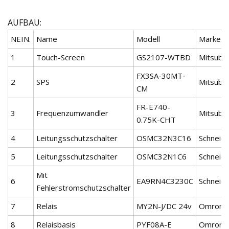
AUFBAU:
NEIN.
Name
Modell
Marke.
1
Touch-Screen
GS2107-WTBD
Mitsubis
FX3SA-30MT-
2
SPS
Mitsubis
CM
FR-E740-
3
Frequenzumwandler
Mitsubis
0.75K-CHT
4
Leitungsschutzschalter
OSMC32N3C16
Schneid
5
Leitungsschutzschalter
OSMC32N1C6
Schneid
Mit
6
EA9RN4C3230C
Schneid
Fehlerstromschutzschalter
7
Relais
MY2N-J/DC 24v
Omron
8
Relaisbasis
PYF08A-E
Omron